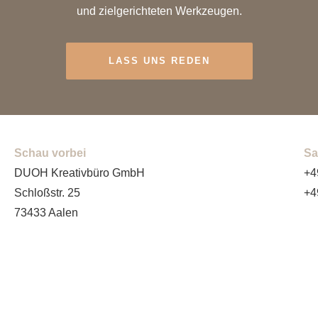
und zielgerichteten Werkzeugen.
LASS UNS REDEN
Schau vorbei
Sa
DUOH Kreativbüro GmbH
+4
Schloßstr. 25
+4
73433 Aalen